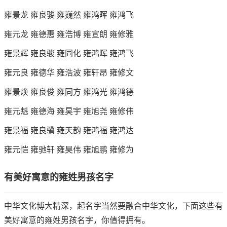
雍景龙 雍良骏 雍巍然 雍鸿晖 雍鸿飞
雍元龙 雍德惠 雍浩博 雍宣朗 雍修雅
雍景辉 雍良骏 雍同化 雍鸿晖 雍鸿飞
雍元良 雍德华 雍浩波 雍轩昂 雍修文
雍景焕 雍良俊 雍同方 雍鸿光 雍鸿德
雍元魁 雍德海 雍昊宇 雍旭尧 雍修伟
雍景福 雍良骥 雍天韵 雍鸿福 雍鸿达
雍元恺 雍驰轩 雍昊伟 雍旭鹏 雍修为
有美好寓意的雍姓男孩名字
中华文化博大精深，起名字当然要融合中华文化，下面这些有
美好寓意的雍姓男孩名字，你值得拥有。