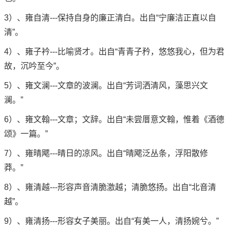
3）、雍自清---保持自身的廉正清白。出自“宁廉洁正直以自
清”。
4）、雍子衿---比喻贤才。出自“青青子矜，悠悠我心，但为君
故，沉吟至今”。
5）、雍文澜---文章的波澜。出自“芳词洒清风，藻思兴文
澜。”
6）、雍文翰---文章；文辞。出自“未尝厝意文翰，惟着《酒德
颂》一篇。”
7）、雍晴飔---晴日的凉风。出自“晴飔泛丛条，浮阳散修
莽。”
8）、雍清越---形容声音清脆激越；清脆悠扬。出自“北音清
越”。
9）、雍清扬---形容女子美丽。出自“有美一人，清扬婉兮。”