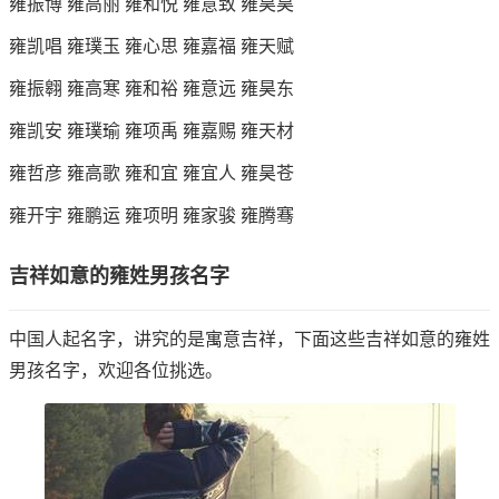
雍振博 雍高丽 雍和悦 雍意致 雍昊昊
雍凯唱 雍璞玉 雍心思 雍嘉福 雍天赋
雍振翱 雍高寒 雍和裕 雍意远 雍昊东
雍凯安 雍璞瑜 雍项禹 雍嘉赐 雍天材
雍哲彦 雍高歌 雍和宜 雍宜人 雍昊苍
雍开宇 雍鹏运 雍项明 雍家骏 雍腾骞
吉祥如意的雍姓男孩名字
中国人起名字，讲究的是寓意吉祥，下面这些吉祥如意的雍姓
男孩名字，欢迎各位挑选。