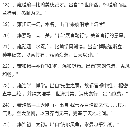
18）、雍瑾瑜---比喻美德贤才。出自“今世所覩，怀瑾瑜而握
兰桂者，悉耻为之。”
19）、雍江沅---沅，水名。出自“乘舲船余上沅兮”
20）、雍嘉懿---善、美。出自“嘉言懿行”。美善言行的意思。
21）、雍泓涵---水深广，比喻学问渊博。出自“博陵崔斯立，
种学绩文，以蓄其有，泓涵演迤，日大以肆。”
22）、雍和畅---亦作“和昶”，温和舒畅。出自“天朗气清，惠风
和畅。”
23）、雍浩学---博学。出自“先生之嗣，故都官郎中维 ，枢密
直学士纶 ，并纯文浩学，世济其美，清德素行，贵而能贫。”
24）、雍浩然---正大刚直。出自“我善养吾浩然之气……其为
气也，至大至刚，以直养而无害，则塞于天地之间。”
25）、雍浩初---太初。出自“请尔灵龟，永晏息乎浩初。”