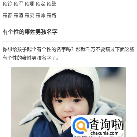
雍铃 雍军 雍斓 雍定 雍懿
雍舂 雍暄 雍灵 雍帅 雍路
有个性的雍姓男孩名字
你想给孩子起个有个性的名字吗？那就千万不要错过下面这些
有个性的雍姓男孩名字了。