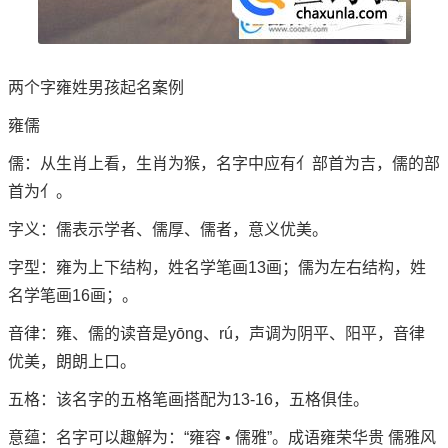
两个字雍姓男孩起名案例
雍儒
儒：从生肖上看，生肖为猴，名字中应有亻部首为吉，儒的部
首为亻。
字义：儒表示学者、儒厚、儒者，意义优美。
字型：雍为上下结构，姓名学笔画13画；儒为左右结构，姓
名学笔画16画；。
音律：雍、儒的读音是yōng、rú，声调为阴平、阳平，音律
优美，朗朗上口。
五格：该名字的五格笔画搭配为13-16，五格俱佳。
意蕴：名字可以趣解为：“雍容 • 儒雅”。成语雍荣华贵 儒雅风