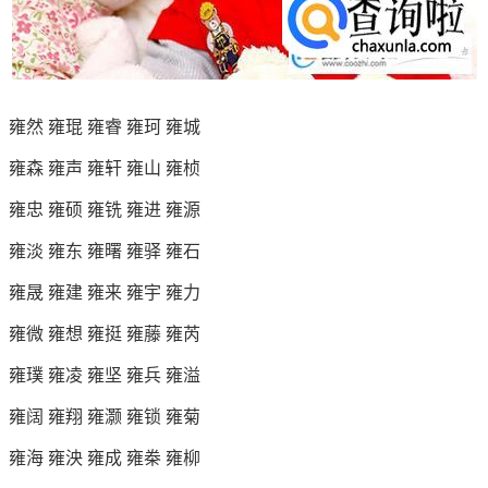
雍然 雍琨 雍睿 雍珂 雍城
雍森 雍声 雍轩 雍山 雍桢
雍忠 雍硕 雍铣 雍进 雍源
雍淡 雍东 雍曙 雍驿 雍石
雍晟 雍建 雍来 雍宇 雍力
雍微 雍想 雍挺 雍藤 雍芮
雍璞 雍凌 雍坚 雍兵 雍溢
雍阔 雍翔 雍灏 雍锁 雍菊
雍海 雍泱 雍成 雍桊 雍柳