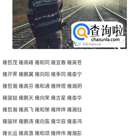
雍哲茂 雍高峰 雍和同 雍宜春 雍昊苍
雍开霁 雍鹏翼 雍向阳 雍季同 雍泰宁
雍哲瀚 雍高芬 雍和通 雍烨煜 雍瀚玥
雍骏喆 雍鹏天 雍向荣 雍吉星 雍泰华
雍哲瀚 雍高飞 雍和悌 雍烨烨 雍瀚钰
雍骏祥 雍鹏涛 雍向笛 雍华容 雍泰鸿
雍长运 雍高澹 雍和颂 雍烨伟 雍瀚彭