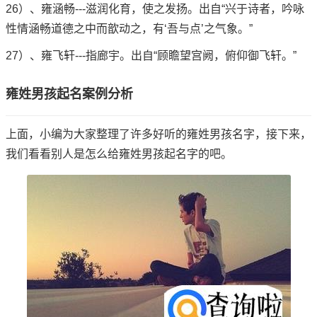
26）、雍涵畅---滋润化育，使之发扬。出自“兴于诗者，吟咏
性情涵畅道德之中而歆动之，有‘吾与点’之气象。”
27）、雍飞轩---指廊宇。出自“顾瞻望宫阙，俯仰御飞轩。”
雍姓男孩起名案例分析
上面，小编为大家整理了许多好听的雍姓男孩名字，接下来，
我们看看别人是怎么给雍姓男孩起名字的吧。