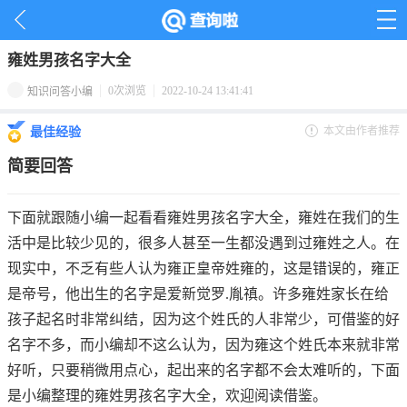
首页
>
名字百科
>
百家姓
>
雍姓男孩名字大全
0次浏览
2022-10-24 13:41:41
知识问答小编
本文由作者推荐
最佳经验
简要回答
下面就跟随小编一起看看雍姓男孩名字大全，雍姓在我们的生
活中是比较少见的，很多人甚至一生都没遇到过雍姓之人。在
现实中，不乏有些人认为雍正皇帝姓雍的，这是错误的，雍正
是帝号，他出生的名字是爱新觉罗.胤禛。许多雍姓家长在给
孩子起名时非常纠结，因为这个姓氏的人非常少，可借鉴的好
名字不多，而小编却不这么认为，因为雍这个姓氏本来就非常
好听，只要稍微用点心，起出来的名字都不会太难听的，下面
是小编整理的雍姓男孩名字大全，欢迎阅读借鉴。