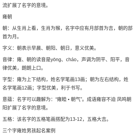
流扩展了名字的意境。
雍朝
朝：从生肖上看，生肖为猴，名字中应有月部首为吉，朝的部
首为月。
字义：朝表示早晨、朝阳、朝日，意义优美。
音律：雍、朝的读音是yōng、cháo，声调为阴平、阳平，音
律优美，朗朗上口。
字型：雍为上下结构，姓名学笔画13画；朝为左右结构，姓
名学笔画12画；字型优美，利于书写。
意蕴：名字可以趣解为：“雍睦 • 朝气”。成语雍容不迫 凤鸣朝
阳扩展了名字的意境。
五格：该名字的五格笔画搭配为13-12，五格大吉。
三个字雍姓男孩起名案例