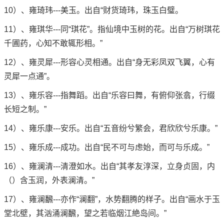
10）、雍琦玮---美玉。出自“财货琦玮，珠玉白璧。
11）、雍琪华---同“琪花”。指仙境中玉树的花。出自“万树琪花
千圃药，心知不敢辄形相。”
12）、雍灵犀---形容心灵相通。出自“身无彩凤双飞翼，心有
灵犀一点通”。
13）、雍乐容---指舞蹈。出自“乐容曰舞，有俯仰张翕，行缀
长短之制。”
14）、雍乐康---安乐。出自“五音纷兮繁会，君欣欣兮乐康。”
15）、雍乐成---成功。出自“民不可与虑始，而可与乐成。”
16）、雍澜清---清澄如水。出自“其孝友淳深，立身贞固，内
（）含玉润，外表澜清。”
17）、雍澜飜---亦作“澜翻”，水势翻腾的样子。出自“画水于玉
堂北壁，其汹涌澜飜，望之若临烟江絶岛间。”