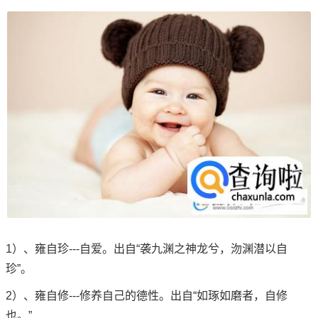
1）、雍自珍---自爱。出自“袭九渊之神龙兮，沕渊潜以自
珍”。
2）、雍自修---修养自己的德性。出自“如琢如磨者，自修
也。”